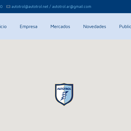
00
autotrol@autotrol.net / autotrol.ar@gmail.com
icio
Empresa
Mercados
Novedades
Publi