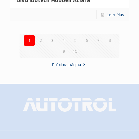
Distributech Hubbell Aclara
Leer Más
1
2
3
4
5
6
7
8
9
10
Próxima página